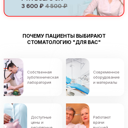
3 600 ₽
4 500 ₽
ПОЧЕМУ ПАЦИЕНТЫ ВЫБИРАЮТ
СТОМАТОЛОГИЮ "ДЛЯ ВАС"
Собственная
Современное
зуботехническая
оборудование
лаборатория
и материалы
Доступные
Работают
цены и
врачи
регулярные
высшей