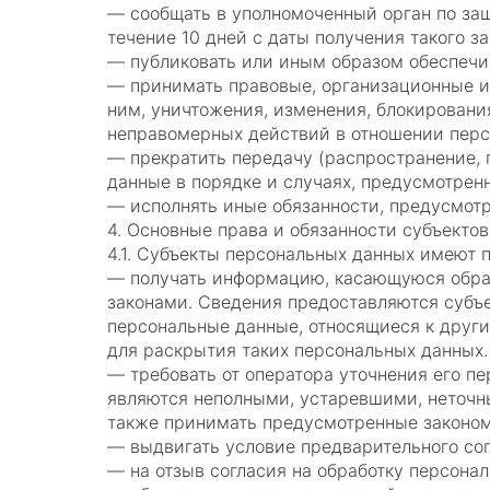
— сообщать в уполномоченный орган по за
течение 10 дней с даты получения такого за
— публиковать или иным образом обеспечи
— принимать правовые, организационные и
ним, уничтожения, изменения, блокировани
неправомерных действий в отношении перс
— прекратить передачу (распространение, 
данные в порядке и случаях, предусмотрен
— исполнять иные обязанности, предусмот
4. Основные права и обязанности субъекто
4.1. Субъекты персональных данных имеют п
— получать информацию, касающуюся обраб
законами. Сведения предоставляются субъ
персональные данные, относящиеся к други
для раскрытия таких персональных данных.
— требовать от оператора уточнения его п
являются неполными, устаревшими, неточн
также принимать предусмотренные законом
— выдвигать условие предварительного сог
— на отзыв согласия на обработку персона