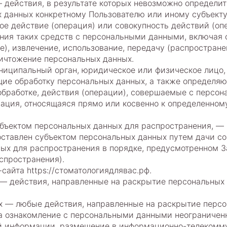
 действия, в результате которых невозможно определит
данных конкретному Пользователю или иному субъекту
ое действие (операция) или совокупность действий (о
ния таких средств с персональными данными, включая с
е), извлечение, использование, передачу (распростране
ничтожение персональных данных.
униципальный орган, юридическое или физическое лицо,
е обработку персональных данных, а также определяю
обработке, действия (операции), совершаемые с персо
ация, относящаяся прямо или косвенно к определенном
убъектом персональных данных для распространения, —
оставлен субъектом персональных данных путем дачи со
ых для распространения в порядке, предусмотренном З
спространения).
сайта https://стоматологиядлявас.рф.
х — действия, направленные на раскрытие персональных
ых — любые действия, направленные на раскрытие перс
а ознакомление с персональными данными неограниченн
й информации, размещение в информационно-телекомм