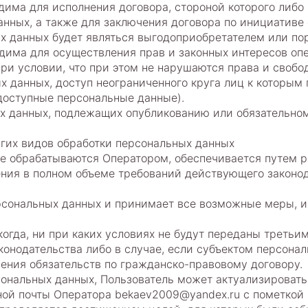
одима для исполнения договора, стороной которого либ
анных, а также для заключения договора по инициативе
ых данных будет являться выгодоприобретателем или по
одима для осуществления прав и законных интересов опе
и условии, что при этом не нарушаются права и свобо
ых данных, доступ неограниченного круга лиц к которы
доступные персональные данные).
ых данных, подлежащих опубликованию или обязательно
угих видов обработки персональных данных
ые обрабатываются Оператором, обеспечивается путем 
ения в полном объеме требований действующего законо
персональных данных и принимает все возможные меры,
огда, ни при каких условиях не будут переданы третьи
онодательства либо в случае, если субъектом персонал
ения обязательств по гражданско-правовому договору.
рсональных данных, Пользователь может актуализировать
ной почты Оператора bekaev2009@yandex.ru с пометкой