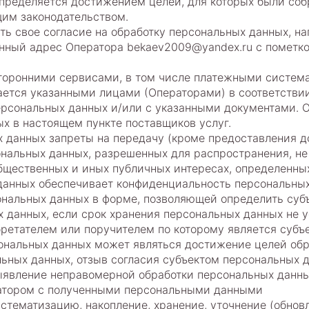
определяется достижением целей, для которых были со
им законодательством.
ть свое согласие на обработку персональных данных, н
нный адрес Оператора bekaev2009@yandex.ru с пометко
сторонними сервисами, в том числе платежными систем
ается указанными лицами (Операторами) в соответстви
рсональных данных и/или с указанными документами. Оп
ых в настоящем пункте поставщиков услуг.
 данных запреты на передачу (кроме предоставления до
ональных данных, разрешенных для распространения, не
бщественных и иных публичных интересах, определенны
 данных обеспечивает конфиденциальность персональных
ональных данных в форме, позволяющей определить субъ
х данных, если срок хранения персональных данных не 
бретателем или поручителем по которому является субъ
ональных данных может являться достижение целей обр
льных данных, отзыв согласия субъектом персональных 
ыявление неправомерной обработки персональных данны
ратором с полученными персональными данными
систематизацию, накопление, хранение, уточнение (обнов