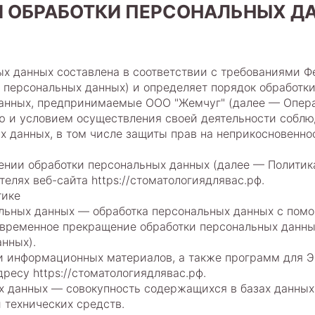
И ОБРАБОТКИ ПЕРСОНАЛЬНЫХ Д
х данных составлена в соответствии с требованиями Фе
 персональных данных) и определяет порядок обработк
анных, предпринимаемые ООО "Жемчуг" (далее — Опера
ью и условием осуществления своей деятельности соблю
х данных, в том числе защиты прав на неприкосновенн
шении обработки персональных данных (далее — Политик
елях веб-сайта https://стоматологиядлявас.рф.
тике
альных данных — обработка персональных данных с пом
временное прекращение обработки персональных данных
нных).
 и информационных материалов, а также программ для 
дресу https://стоматологиядлявас.рф.
х данных — совокупность содержащихся в базах данны
 технических средств.