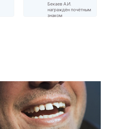
Бекаев А.И.
награждён почётным
знаком