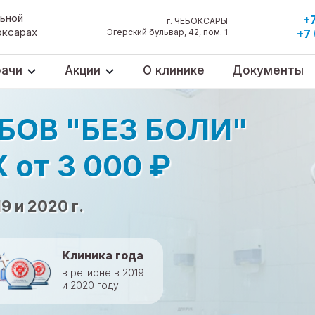
а приём к врачу
ьной
+
г. ЧЕБОКСАРЫ
оксарах
Эгерский бульвар, 42, пом. 1
+7
рачи
Акции
О клинике
Документы
Виджет
БОВ "БЕЗ БОЛИ"
от 3 000 ₽
 и 2020 г.
Клиника года
в регионе в 2019
и 2020 году