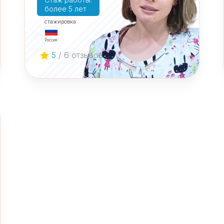
более 5 лет
cтажировка
Россия
5
/ 6 отзывов