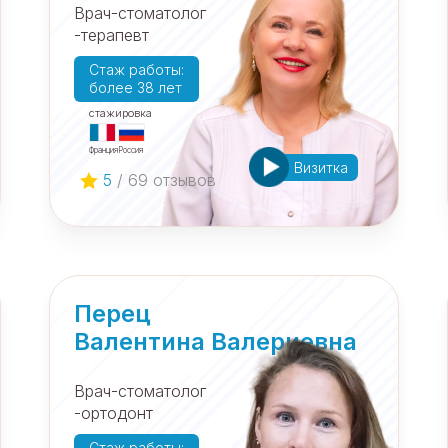
Врач-стоматолог
-терапевт
Cтаж работы:
более 38 лет
cтажировка
Франция
Россия
Визитка
5
/ 69 отзывов
Перец
Валентина Валериевна
Врач-стоматолог
-ортодонт
Cтаж работы: