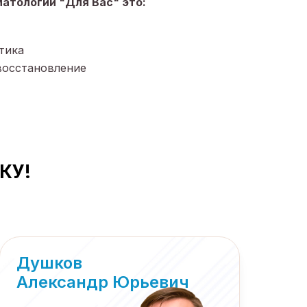
матологии "Для Вас" это:
тика
восстановление
КУ!
Душков
Александр Юрьевич