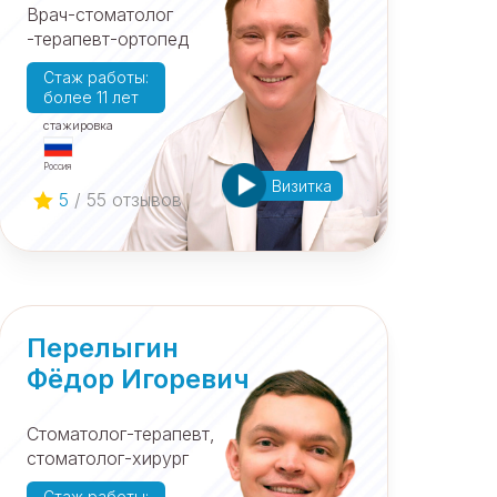
Врач-стоматолог
-терапевт-ортопед
Cтаж работы:
более 11 лет
cтажировка
Россия
Визитка
5
/ 55 отзывов
Перелыгин
Фёдор Игоревич
Cтоматолог-терапевт,
стоматолог-хирург
Cтаж работы: