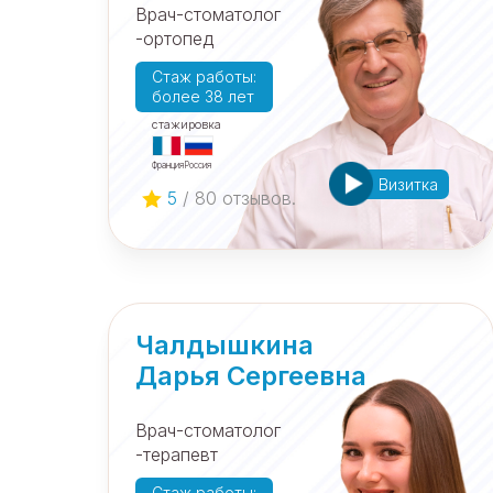
Врач-стоматолог
-ортопед
Cтаж работы:
более 38 лет
cтажировка
Франция
Россия
Визитка
5
/ 80 отзывов.
Чалдышкина
Дарья Сергеевна
Врач-стоматолог
-терапевт
Cтаж работы: