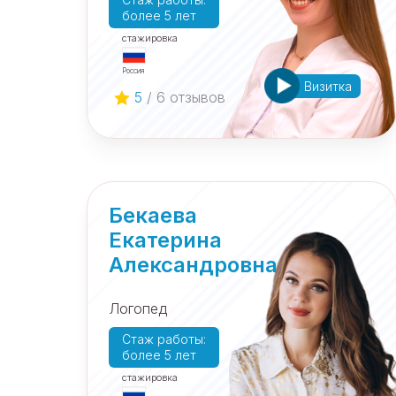
более 5 лет
cтажировка
Россия
Визитка
5
/ 6 отзывов
Бекаева
Екатерина
Александровна
Логопед
Cтаж работы:
более 5 лет
cтажировка